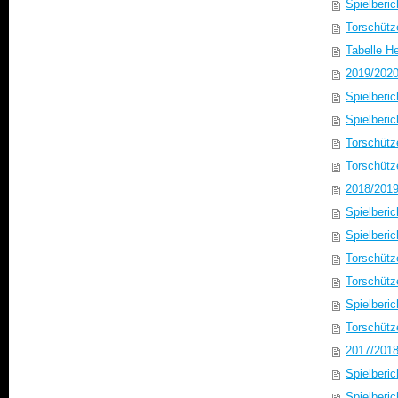
Spielberic
Torschütz
Tabelle He
2019/202
Spielberic
Spielberic
Torschütz
Torschütz
2018/201
Spielberic
Spielberic
Torschütz
Torschütz
Spielberi
Torschütz
2017/201
Spielberic
Spielberic