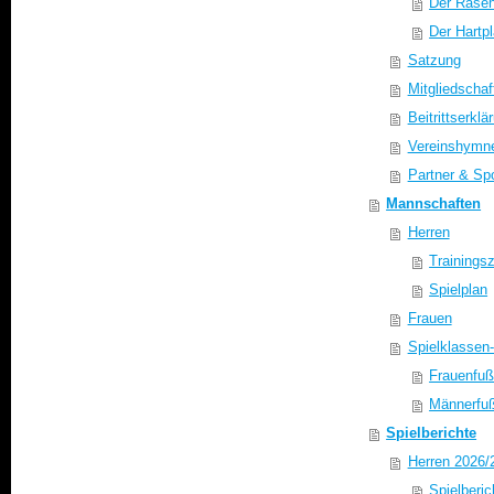
Der Rasen
Der Hartpl
Satzung
Mitgliedschaf
Beitrittserk
Vereinshymn
Partner & Sp
Mannschaften
Herren
Trainingsz
Spielplan
Frauen
Spielklassen-
Frauenfuß
Männerfuß
Spielberichte
Herren 2026/
Spielberic