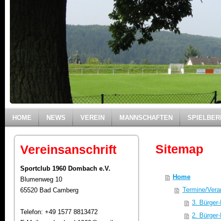
HOME
NEWS
VEREIN
MANNSCHAFTEN
SPIELBER
Sitemap
Vereinsanschrift
Sportclub 1960 Dombach e.V.
Home
Blumenweg 10
Termine/Vera
65520 Bad Camberg
3. Bürger-
Telefon: +49 1577 8813472
2. Bürger-