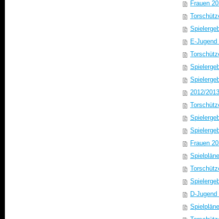
Frauen 20
Torschütz
Spielerge
E-Jugend 
Torschütz
Spielerge
Spielerge
2012/201
Torschütz
Spielergeb
Spielerge
Frauen 20
Spielplän
Torschütz
Spielerge
D-Jugend
Spielplän