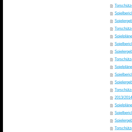
Torschütz
Spielberic
Spielerge
Torschütz
Spielplän
Spielberi
Spielerge
Torschütz
Spielplän
Spielberi
Spielerge
Torschütz
2013/201
Spielplän
Spielberic
Spielergeb
Torschütz