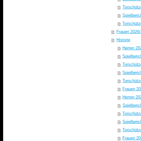
Torschütz
Spielberic
Torschütz
Frauen 2026/
Historie
Herren 20
Spielberic
Torschütz
Spielberic
Torschütz
Frauen 20
Herren 20
Spielberic
Torschütz
Spielberic
Torschütz
Frauen 20