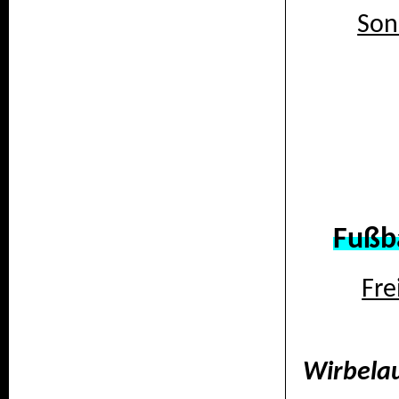
Son
Fußba
Fre
Wirbela