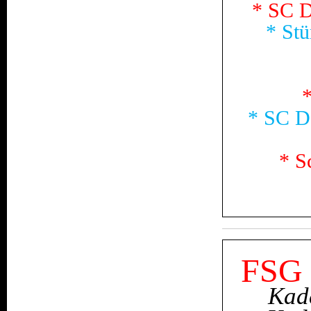
* SC D
* Stü
*
* SC D
* S
FSG 
Kade