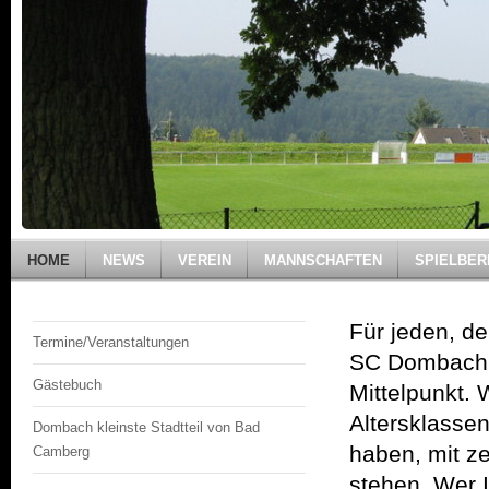
HOME
NEWS
VEREIN
MANNSCHAFTEN
SPIELBER
Für jeden, de
Termine/Veranstaltungen
SC Dombach d
Gästebuch
Mittelpunkt. 
Altersklasse
Dombach kleinste Stadtteil von Bad
haben, mit z
Camberg
stehen. Wer I