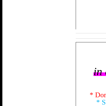
in
* Dom
* S