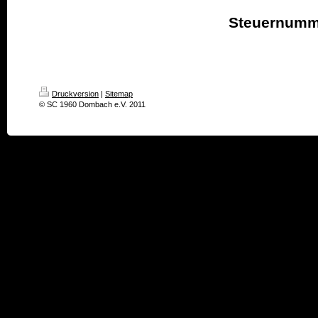
Steuernumm
Druckversion
|
Sitemap
© SC 1960 Dombach e.V. 2011