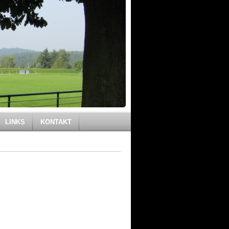
LINKS
KONTAKT