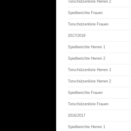
Torschützenliste Herren 2
Spielberichte Frauen
Torschützenliste Frauen
2017/2018
Spielberichte Herren 1
Spielberichte Herren 2
Torschützenliste Herren 1
Torschützenliste Herren 2
Spielberichte Frauen
Torschützenliste Frauen
2016/2017
Spielberichte Herren 1