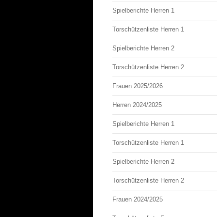
Spielberichte Herren 1
Torschützenliste Herren 1
Spielberichte Herren 2
Torschützenliste Herren 2
Frauen 2025/2026
Herren 2024/2025
Spielberichte Herren 1
Torschützenliste Herren 1
Spielberichte Herren 2
Torschützenliste Herren 2
Frauen 2024/2025