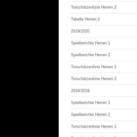
Torschützenliste Herren 2
Tabelle Herren 2
2019/2020
Spielberichte Herren 1
Spielberichte Herren 2
Torschützenliste Herren 1
Torschützenliste Herren 2
2018/2019
Spielberichte Herren 1
Spielberichte Herren 2
Torschützenliste Herren 1