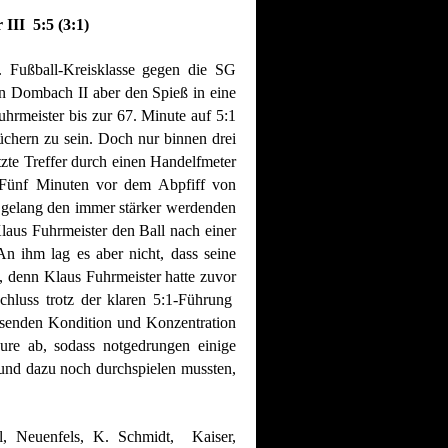
III 5:5 (3:1)
2. Fußball-Kreisklasse gegen die SG
nn Dombach II aber den Spieß in eine
rmeister bis zur 67. Minute auf 5:1
chern zu sein. Doch nur binnen drei
zte Treffer durch einen Handelfmeter
 Fünf Minuten vor dem Abpfiff von
 gelang den immer stärker werdenden
laus Fuhrmeister den Ball nach einer
An ihm lag es aber nicht, dass seine
, denn Klaus Fuhrmeister hatte zuvor
chluss trotz der klaren 5:1-Führung
assenden Kondition und Konzentration
eure ab, sodass notgedrungen einige
und dazu noch durchspielen mussten,
el, Neuenfels, K. Schmidt, Kaiser,