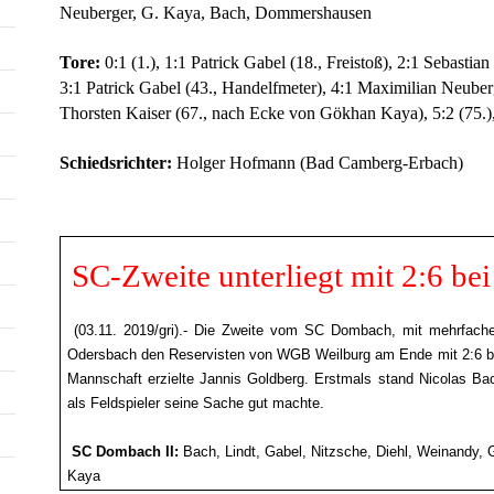
Neuberger, G. Kaya, Bach, Dommershausen
Tore:
0:1 (1.), 1:1 Patrick Gabel (18., Freistoß), 2:1 Sebastia
3:1 Patrick Gabel (43., Handelfmeter), 4:1 Maximilian Neuberg
Thorsten Kaiser (67., nach Ecke von Gökhan Kaya), 5:2 (75.), 5
Schiedsrichter:
Holger Hofmann (Bad Camberg-Erbach)
SC-Zweite unterliegt mit 2:6 b
(03.11. 2019/gri).- Die Zweite vom SC Dombach, mit mehrfach
Odersbach den Reservisten von WGB Weilburg am Ende mit 2:6 beu
Mannschaft erzielte Jannis Goldberg. Erstmals stand Nicolas B
als Feldspieler seine Sache gut machte.
SC Dombach II:
Bach, Lindt, Gabel, Nitzsche, Diehl, Weinandy, 
Kaya