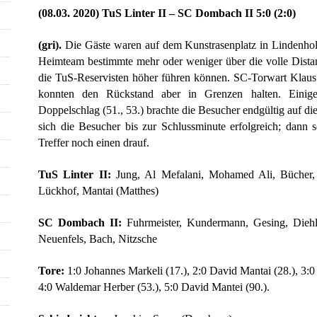
(08.03. 2020) TuS Linter II – SC Dombach II 5:0 (2:0)
(gri).
Die Gäste waren auf dem Kunstrasenplatz in Lindenhol
Heimteam bestimmte mehr oder weniger über die volle Distan
die TuS-Reservisten höher führen können. SC-Torwart Klaus 
konnten den Rückstand aber in Grenzen halten. Einige
Doppelschlag (51., 53.) brachte die Besucher endgültig auf die
sich die Besucher bis zur Schlussminute erfolgreich; dann 
Treffer noch einen drauf.
TuS Linter II:
Jung, Al Mefalani, Mohamed Ali, Bücher,
Lückhof, Mantai (Matthes)
SC Dombach II:
Fuhrmeister, Kundermann, Gesing, Diehl
Neuenfels, Bach, Nitzsche
Tore:
1:0 Johannes Markeli (17.), 2:0 David Mantai (28.), 3:
4:0 Waldemar Herber (53.), 5:0 David Mantei (90.).