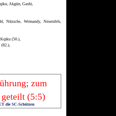
qiku, Akgün, Gashi,
l, Nitzsche, Weinandy, Neuenfels,
 Kqiku (50.),
 (82.),
-Führung; zum
geteilt (5:5)
/ET die SC-Schützen