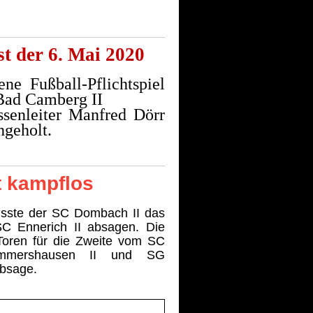
t der 6. Mai 2020
ne Fußball-Pflichtspiel
Bad Camberg II
ssenleiter Manfred Dörr
hgeholt.
t kampflos
sste der SC Dombach II das
SC Ennerich II absagen. Die
Toren für die Zweite vom SC
mmershausen II und SG
absage.