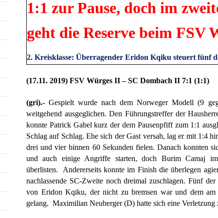
1:1 zur Pause, doch im zwei
geht die Reserve beim FSV W
2. Kreisklasse: Überragender Eridon Kqiku steuert fünf 
(17.11. 2019) FSV Würges II – SC Dombach II 7:1 (1:1)
(gri).-
Gespielt wurde nach dem Norweger Modell (9 gege
weitgehend ausgeglichen. Den Führungstreffer der Hausher
konnte Patrick Gabel kurz der dem Pausenpfiff zum 1:1 ausg
Schlag auf Schlag. Ehe sich der Gast versah, lag er mit 1:4 hin
drei und vier binnen 60 Sekunden fielen. Danach konnten si
und auch einige Angriffe starten, doch Burim Camaj im
überlisten. Andererseits konnte im Finish die überlegen agie
nachlassende SC-Zweite noch dreimal zuschlagen. Fünf der 
von Eridon Kqiku, der nicht zu bremsen war und dem am E
gelang. Maximilian Neuberger (D) hatte sich eine Verletzung