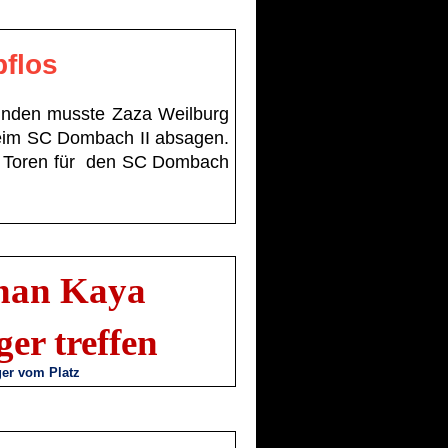
flos
ründen musste Zaza Weilburg
 beim SC Dombach II absagen.
 0 Toren für den SC Dombach
han Kaya
er treffen
ger vom Platz