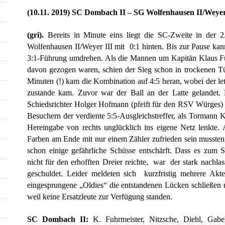
(10.11. 2019) SC Dombach II – SG Wolfenhausen II/Weyer 
(gri).
Bereits in Minute eins liegt die SC-Zweite in der 
Wolfenhausen II/Weyer III mit 0:1 hinten. Bis zur Pause ka
3:1-Führung umdrehen. Als die Mannen um Kapitän Klaus Fuh
davon gezogen waren, schien der Sieg schon in trockenen Tü
Minuten (!) kam die Kombination auf 4:5 heran, wobei der let
zustande kam. Zuvor war der Ball an der Latte gelandet.
Schiedsrichter Holger Hofmann (pfeift für den RSV Würges)
Besuchern der verdiente 5:5-Ausgleichstreffer, als Tormann K
Hereingabe von rechts unglücklich ins eigene Netz lenkte. 
Farben am Ende mit nur einem Zähler zufrieden sein mussten
schon einige gefährliche Schüsse entschärft. Dass es zum S
nicht für den erhofften Dreier reichte, war der stark nachl
geschuldet. Leider meldeten sich kurzfristig mehrere Akt
eingesprungene „Oldies“ die entstandenen Lücken schließen 
weil keine Ersatzleute zur Verfügung standen.
SC Dombach II:
K. Fuhrmeister, Nitzsche, Diehl, Gab