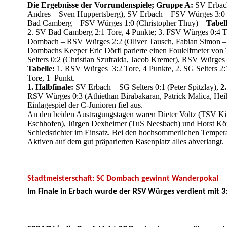
Die Ergebnisse der Vorrundenspiele; Gruppe A:
SV Erbac
Andres – Sven Huppertsberg), SV Erbach – FSV Würges 3:0 
Bad Camberg – FSV Würges 1:0 (Christopher Thuy) –
Tabell
2. SV Bad Camberg 2:1 Tore, 4 Punkte; 3. FSV Würges 0:4 T
Dombach – RSV Würges 2:2 (Oliver Tausch, Fabian Simon – 
Dombachs Keeper Eric Dörfl parierte einen Foulelfmeter vo
Selters 0:2 (Christian Szufraida, Jacob Kremer), RSV Würges
Tabelle:
1. RSV Würges 3:2 Tore, 4 Punkte, 2. SG Selters 2:
Tore, 1 Punkt.
1. Halbfinale:
SV Erbach – SG Selters 0:1 (Peter Spitzlay),
2.
RSV Würges 0:3 (Athiethan Birabakaran, Patrick Malica, Hei
Einlagespiel der C-Junioren fiel aus.
An den beiden Austragungstagen waren Dieter Voltz (TSV K
Eschhofen), Jürgen Dexheimer (TuS Neesbach) und Horst Kön
Schiedsrichter im Einsatz. Bei den hochsommerlichen Tempera
Aktiven auf dem gut präparierten Rasenplatz alles abverlangt.
Stadtmeisterschaft: SC Dombach gewinnt Wanderpokal
Im Finale in Erbach wurde der RSV Würges verdient mit 