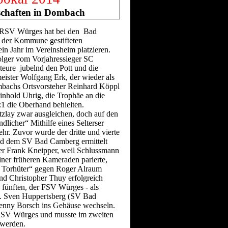
schaften in Dombach
SV Würges hat bei den Bad
 der Kommune gestifteten
in Jahr im Vereinsheim platzieren.
lger vom Vorjahressieger SC
eure jubelnd den Pott und die
ister Wolfgang Erk, der wieder als
ombachs Ortsvorsteher Reinhard Köppl
nhold Uhrig, die Trophäe an die
:1 die Oberhand behielten.
zlay zwar ausgleichen, doch auf den
dlicher“ Mithilfe eines Selterser
r. Zuvor wurde der dritte und vierte
nd dem SV Bad Camberg ermittelt
iner Frank Kneipper, weil Schlussmann
iner früheren Kameraden parierte,
er Torhüter“ gegen Roger Alraum
nd Christopher Thuy erfolgreich
fünften, der FSV Würges - als
g. Sven Huppertsberg (SV Bad
Benny Borsch ins Gehäuse wechseln.
 RSV Würges und musste im zweiten
 werden.