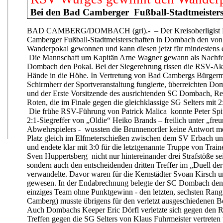
Bei den Bad Camberger Fußball-Stadtmeister
BAD CAMBERG/DOMBACH (gri).- – Der Kreisoberligist R
Camberger Fußball-Stadtmeisterschaften in Dombach den von
Wanderpokal gewonnen und kann diesen jetzt für mindestens e
Die Mannschaft um Kapitän Arne Wagner gewann als Nachfo
Dombach den Pokal. Bei der Siegerehrung rissen die RSV-Akt
Hände in die Höhe. In Vertretung von Bad Cambergs Bürgerme
Schirmherr der Sportveranstaltung fungierte, überreichten D
und der Erste Vorsitzende des ausrichtenden SC Dombach, Rei
Roten, die im Finale gegen die gleichklassige SG Selters mit 2
Die frühe RSV-Führung von Patrick Malica konnte Peter Spit
2:1-Siegreffer von „Oldie“ Heiko Brands – freilich unter „freun
Abwehrspielers - wussten die Brunnenortler keine Antwort meh
Platz gleich im Elfmeterschießen zwischen dem SV Erbach u
und endete klar mit 3:0 für die letztgenannte Truppe von Tra
Sven Huppertsberg nicht nur hintereinander drei Strafstöße se
sondern auch den entscheidenden dritten Treffer im „Duell d
verwandelte. Davor waren für die Kernstädter Svoan Kirsch u
gewesen. In der Endabrechnung belegte der SC Dombach den 
einziges Team ohne Punktgewinn - den letzten, sechsten Ran
Camberg) musste übrigens für den verletzt ausgeschiedenen 
Auch Dombachs Keeper Eric Dörfl verletzte sich gegen den
Treffen gegen die SG Selters von Klaus Fuhrmeister vertreten