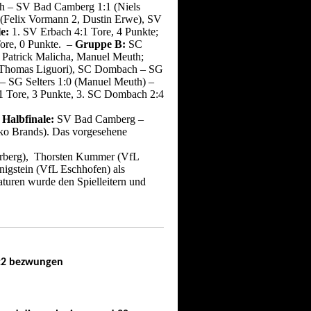
h – SV Bad Camberg 1:1 (Niels
(Felix Vormann 2, Dustin Erwe), SV
e:
1. SV Erbach 4:1 Tore, 4 Punkte;
ore, 0 Punkte. –
Gruppe B:
SC
Patrick Malicha, Manuel Meuth;
n Thomas Liguori), SC Dombach – SG
 – SG Selters 1:0 (Manuel Meuth) –
1 Tore, 3 Punkte, 3. SC Dombach 2:4
 Halbfinale:
SV Bad Camberg –
ko Brands). Das vorgesehene
irberg), Thorsten Kummer (VfL
igstein (VfL Eschhofen) als
turen wurde den Spielleitern und
3:2 bezwungen