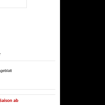
r
geblatt
Saison ab