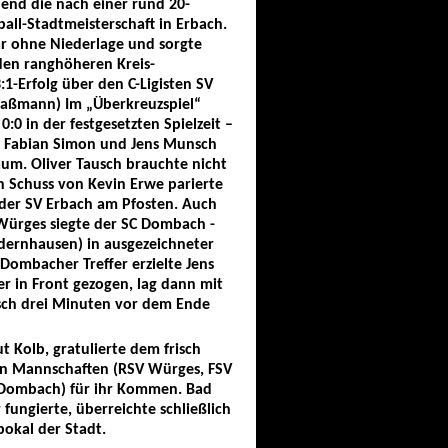
end die nach einer rund 20-
ll-Stadtmeisterschaft in Erbach.
ar ohne Niederlage und sorgte
 den ranghöheren Kreis-
:1-Erfolg über den C-Ligisten SV
Graßmann) Im „Überkreuzspiel“
:0 in der festgesetzten Spielzeit –
, Fabian Simon und Jens Munsch
aum. Oliver Tausch brauchte nicht
en Schuss von Kevin Erwe parierte
 der SV Erbach am Pfosten. Auch
 Würges siegte der SC Dombach -
edernhausen) in ausgezeichneter
i Dombacher Treffer erzielte Jens
r in Front gezogen, lag dann mit
nsch drei Minuten vor dem Ende
t Kolb, gratulierte dem frisch
en Mannschaften (RSV Würges, FSV
C Dombach) für ihr Kommen. Bad
fungierte, überreichte schließlich
pokal der Stadt.