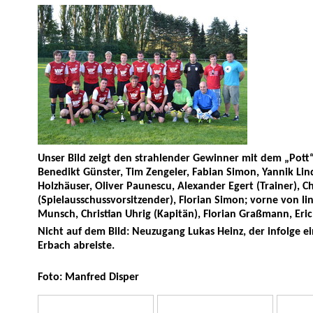
Unser Bild zeigt den strahlender Gewinner mit dem „Pott“, 
Benedikt Günster, Tim Zengeler, Fabian Simon, Yannik Lind
Holzhäuser, Oliver Paunescu, Alexander Egert (Trainer), Ch
(Spielausschussvorsitzender), Florian Simon; vorne von lin
Munsch, Christian Uhrig (Kapitän), Florian Graßmann, Eri
Nicht auf dem Bild: Neuzugang Lukas Heinz, der infolge ei
Erbach abreiste.
Foto: Manfred Disper