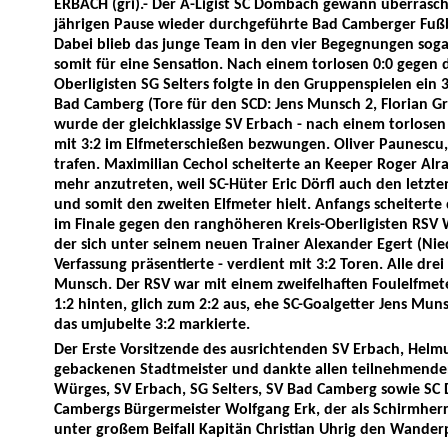
ERBACH (gri).- Der A-Ligist SC Dombach gewann überrasch
jährigen Pause wieder durchgeführte Bad Camberger Fußba
Dabei blieb das junge Team in den vier Begegnungen sog
somit für eine Sensation. Nach einem torlosen 0:0 gegen
Oberligisten SG Selters folgte in den Gruppenspielen ein 3
Bad Camberg (Tore für den SCD: Jens Munsch 2, Florian 
wurde der gleichklassige SV Erbach - nach einem torlosen 0
mit 3:2 im Elfmeterschießen bezwungen. Oliver Paunescu
trafen. Maximilian Cechol scheiterte an Keeper Roger Alr
mehr anzutreten, weil SC-Hüter Eric Dörfl auch den letzt
und somit den zweiten Elfmeter hielt. Anfangs scheiterte
im Finale gegen den ranghöheren Kreis-Oberligisten RSV
der sich unter seinem neuen Trainer Alexander Egert (Ni
Verfassung präsentierte - verdient mit 3:2 Toren. Alle dre
Munsch. Der RSV war mit einem zweifelhaften Foulelfmete
1:2 hinten, glich zum 2:2 aus, ehe SC-Goalgetter Jens Mu
das umjubelte 3:2 markierte.
Der Erste Vorsitzende des ausrichtenden SV Erbach, Helmu
gebackenen Stadtmeister und dankte allen teilnehmend
Würges, SV Erbach, SG Selters, SV Bad Camberg sowie S
Cambergs Bürgermeister Wolfgang Erk, der als Schirmherr 
unter großem Beifall Kapitän Christian Uhrig den Wander