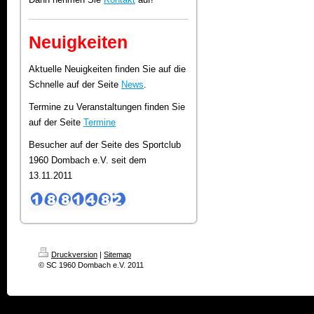
Neuigkeiten
Aktuelle Neuigkeiten finden Sie auf die
Schnelle auf der Seite
News
.
Termine zu Veranstaltungen finden Sie
auf der Seite
Termine
Besucher auf der Seite des Sportclub
1960 Dombach e.V. seit dem
13.11.2011
Druckversion
|
Sitemap
© SC 1960 Dombach e.V. 2011