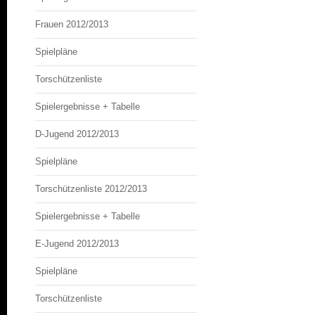
Frauen 2012/2013
Spielpläne
Torschützenliste
Spielergebnisse + Tabelle
D-Jugend 2012/2013
Spielpläne
Torschützenliste 2012/2013
Spielergebnisse + Tabelle
E-Jugend 2012/2013
Spielpläne
Torschützenliste