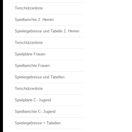
Torschützenliste
Spielberichte 2. Herren
Spielergebnisse und Tabelle 2. Herren
Torschützenliste
Spielpläne Frauen
Spielberichte Frauen
Spielergebnisse und Tabellen
Torschützenliste
Spielpläne C- Jugend
Spielberichte C- Jugend
Spielergebnisse + Tabellen