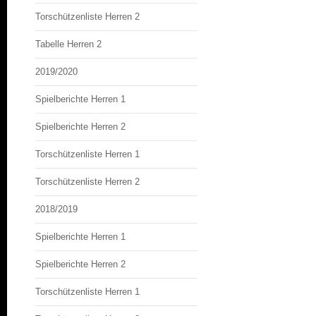
Torschützenliste Herren 2
Tabelle Herren 2
2019/2020
Spielberichte Herren 1
Spielberichte Herren 2
Torschützenliste Herren 1
Torschützenliste Herren 2
2018/2019
Spielberichte Herren 1
Spielberichte Herren 2
Torschützenliste Herren 1