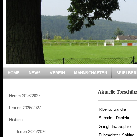
HOME
NEWS
VEREIN
MANNSCHAFTEN
SPIELBER
Aktuelle Torschütz
Herren 2026/2027
Frauen 2026/2027
Ribeiro, Sandra
Schmidt, Daniela
Historie
Gangl, Ina-Sophie
Herren 2025/2026
Fuhrmeister, Sabine