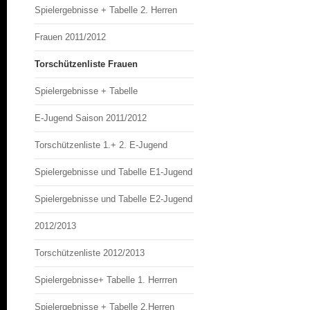
Spielergebnisse + Tabelle 2. Herren
Frauen 2011/2012
Torschützenliste Frauen
Spielergebnisse + Tabelle
E-Jugend Saison 2011/2012
Torschützenliste 1.+ 2. E-Jugend
Spielergebnisse und Tabelle E1-Jugend
Spielergebnisse und Tabelle E2-Jugend
2012/2013
Torschützenliste 2012/2013
Spielergebnisse+ Tabelle 1. Herrren
Spielergebnisse + Tabelle 2.Herren